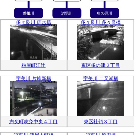
多々良川 雨水橋
多々良川 多々良橋
粕屋町江辻
東区多の津２丁目
宇美川 片峰新橋
宇美川 二又瀬橋
志免町志免中央４丁目
東区社領３丁目
須恵川 津屋本町橋
須恵川 原田橋