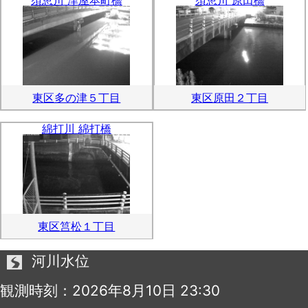
東区多の津５丁目
東区原田２丁目
綿打川 綿打橋
東区筥松１丁目
河川水位
観測時刻：2026年8月10日 23:30