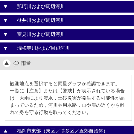
那珂川および周辺河川
▼
樋井川および周辺河川
▼
室見川および周辺河川
▼
瑞梅寺川および周辺河川
▼
▲
雨量
観測地点を選択すると雨量グラフが確認できます。
一覧に【注意】または【警戒】が表示されている場合
は，大雨により浸水，土砂災害が発生する可能性が高
まっているため，河川や用水路，山や崖の近くから離
れて身を守る行動を取ってください。
福岡市東部（東区／博多区／近郊自治体）
▲