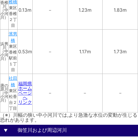
椎橋
香椎
川
東区
0.13m
－
1.23m
1.83m
（中
小河
香椎
川）
２丁
目
濱男
橋
浜男
東区
川
0.53m
－
1.17m
1.73m
（中
香椎
小河
駅前
川）
１丁
目
社田
福岡県
橋
唐の
ホーム
原川
東区
ページ
－
－
－
（中
小河
松香
へ
川）
リンク
台２
丁目
（※）川幅の狭い中小河川では,より急激な水位の変動が生じる
恐れがあります。
御笠川および周辺河川
▼