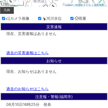
3 km
Leaflet
|
地理院タイル（淡色地図）
凡例
カメラ画像
河川水位
雨量
災害速報
現在、災害速報はありません
過去の災害速報はこちら
お知らせ
現在、お知らせはありません
過去のお知らせはこちら
注意報・警報
(福岡市)
08月10日16時25分 発表