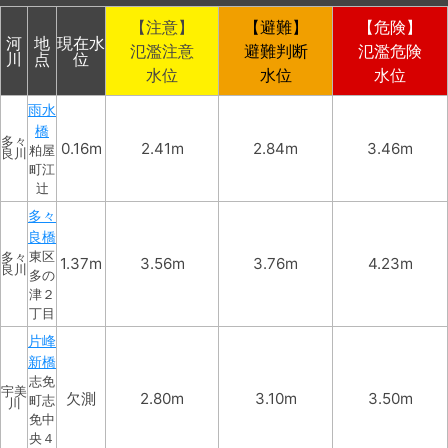
【注意】
【避難】
【危険】
河
地
現在水
氾濫注意
避難判断
氾濫危険
川
点
位
水位
水位
水位
雨水
橋
多々
0.16m
2.41m
2.84m
3.46m
粕屋
良川
町江
辻
多々
良橋
東区
多々
1.37m
3.56m
3.76m
4.23m
良川
多の
津２
丁目
片峰
新橋
志免
宇美
欠測
2.80m
3.10m
3.50m
町志
川
免中
央４