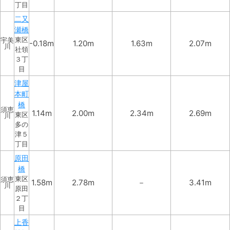
丁目
二又
瀬橋
東区
宇美
-0.18m
1.20m
1.63m
2.07m
川
社領
３丁
目
津屋
本町
橋
須恵
1.14m
2.00m
2.34m
2.69m
東区
川
多の
津５
丁目
原田
橋
東区
須恵
1.58m
2.78m
－
3.41m
川
原田
２丁
目
上香