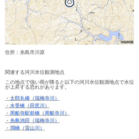
住所：糸島市川原
関連する河川水位観測地点
この地点で強い雨が降ると以下の河川水位
観測地点で水位
が上昇する恐れがあります。
・太郎丸橋（瑞梅寺川）
・水受橋（田尻川）
・周船寺駅前橋（周船寺川）
・糸島池田（瑞梅寺川）
・潤橋（雷山川）