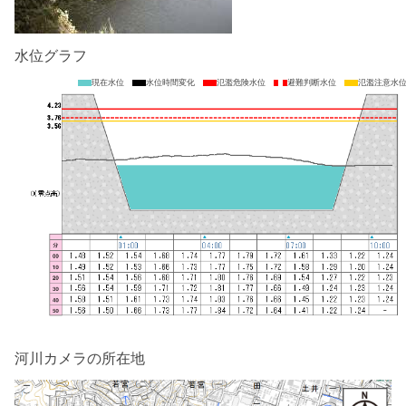
水位グラフ
現在水位
水位時間変化
氾濫危険水位
避難判断水位
氾濫注意水
河川カメラの所在地