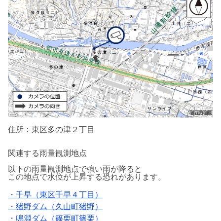
住所：東区多の津２丁目
関連する雨量観測地点
以下の雨量観測地点で強い雨が降ると
この地点で水位が上昇する恐れがあります。
・千早（東区千早４丁目）
・猪野ダム（久山町猪野）
・鳴淵ダム（篠栗町篠栗）