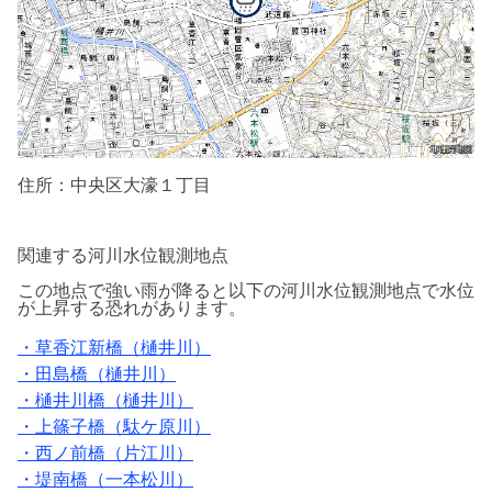
住所：中央区大濠１丁目
関連する河川水位観測地点
この地点で強い雨が降ると以下の河川水位
観測地点で水位
が上昇する恐れがあります。
・草香江新橋（樋井川）
・田島橋（樋井川）
・樋井川橋（樋井川）
・上篠子橋（駄ケ原川）
・西ノ前橋（片江川）
・堤南橋（一本松川）