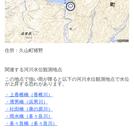
住所：久山町猪野
関連する河川水位観測地点
この地点で強い雨が降ると以下の河川水位
観測地点で水位
が上昇する恐れがあります。
・上香椎橋（香椎川）
・濱男橋（浜男川）
・社田橋（唐の原川）
・雨水橋（多々良川）
・多々良橋（多々良川）