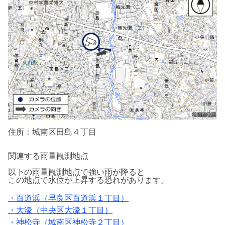
住所：城南区田島４丁目
関連する雨量観測地点
以下の雨量観測地点で強い雨が降ると
この地点で水位が上昇する恐れがあります。
・百道浜（早良区百道浜１丁目）
・大濠（中央区大濠１丁目）
・神松寺（城南区神松寺２丁目）