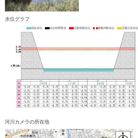
水位グラフ
現在水位
水位時間変化
氾濫危険水位
避難判断水位
氾濫注意水
河川カメラの所在地