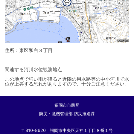
住所：東区和白３丁目
関連する河川水位観測地点
この地点で強い雨が降ると近隣の用水路等
の中小河川で水
位が上昇する恐れがありま
すので、十分ご注意ください。
福岡市市民局
防災・危機管理部 防災推進課
〒810-8620 福岡市中央区天神１丁目８番１号