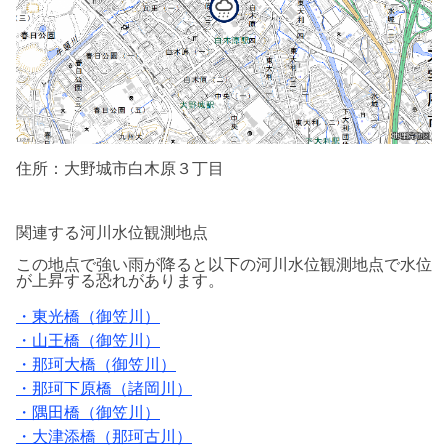
住所：大野城市白木原３丁目
関連する河川水位観測地点
この地点で強い雨が降ると以下の河川水位
観測地点で水位
が上昇する恐れがあります。
・東光橋（御笠川）
・山王橋（御笠川）
・那珂大橋（御笠川）
・那珂下原橋（諸岡川）
・隅田橋（御笠川）
・大津添橋（那珂古川）