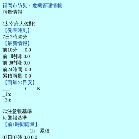
福岡市防災・危機管理情報
雨量情報
(太宰府大佐野)
【発表時刻】
7日7時30分
【最新情報】
前10分 : 0.0
前 1時間:
0.0
前 3時間:
0.0
前24時間:
0.0
累積雨量: 0.0
【雨量の目安】
___:=====C===K==
_1h:
_3h:
C:注意報基準
K:警報基準
【前1時間雨量】
___________1h__累積
07日07時 0.0 0.0