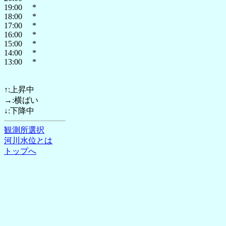
19:00 *
18:00 *
17:00 *
16:00 *
15:00 *
14:00 *
13:00 *
↑:上昇中
→:横ばい
↓:下降中
観測所選択
河川水位とは
トップへ