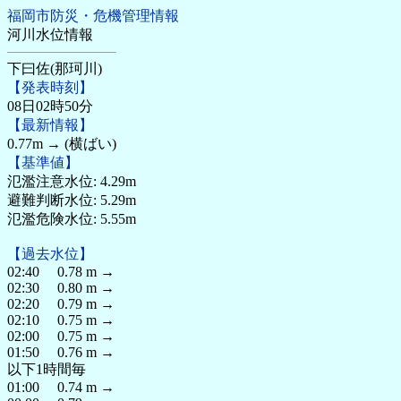
福岡市防災・危機管理情報
河川水位情報
下曰佐(那珂川)
【発表時刻】
08日02時50分
【最新情報】
0.77m → (横ばい)
【基準値】
氾濫注意水位: 4.29m
避難判断水位: 5.29m
氾濫危険水位: 5.55m
【過去水位】
02:40 0.78 m →
02:30 0.80 m →
02:20 0.79 m →
02:10 0.75 m →
02:00 0.75 m →
01:50 0.76 m →
以下1時間毎
01:00 0.74 m →